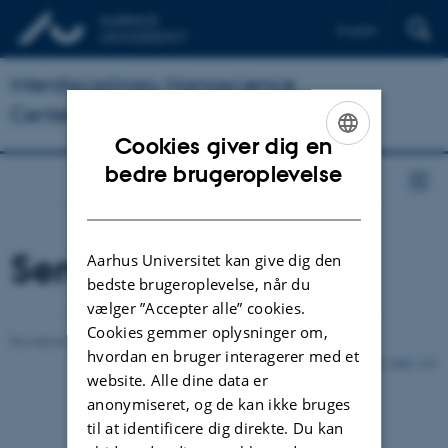
English
Interdisciplinary Nanoscience
Center
Cookies giver dig en
ENGLISH
bedre brugeroplevelse
DANISH
Seminars
Aarhus Universitet kan give dig den
bedste brugeroplevelse, når du
vælger ”Accepter alle” cookies.
Cookies gemmer oplysninger om,
Revideret 18.11.2021
-
Lise Refstrup Linnebjerg Pedersen
hvordan en bruger interagerer med et
3088 / i35
website. Alle dine data er
anonymiseret, og de kan ikke bruges
til at identificere dig direkte. Du kan