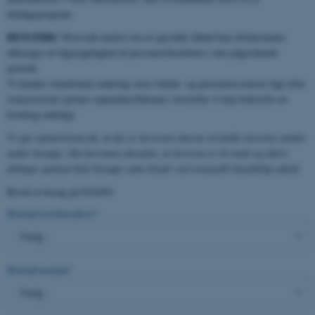
heldagsprogram.
BEMÆRK!
Hvorvidt ønsket om et specifikt tilbud kan efterkommes
afhænger af tilgængelighed af personer/faciliteter i den pågældende
periode.
Vi kender situationen omkring vores lokale- og personressourcer lige efter
semesterstart (primo september/februar), hvorefter vi kan bekræfte en
booking endeligt.
Vi gør opmærksom på, at det er lærerens ansvar at holde eleverne samlet
under besøget. Det forventes desuden, at læreren er til stede og aktivt
deltager gennem hele besøget samt bistår ved eventuelle hændelige uheld.
Bestil et besøg på iNANO
Ønsket kombination
*
Ønsket øvelse
*