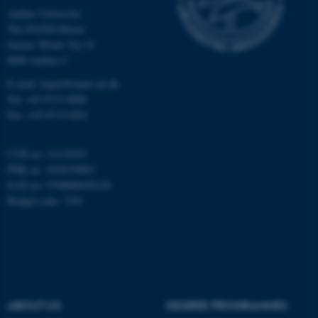
Aarhus University
The iNANO House
Gustav Wieds Vej 14
fe_typo_user
Typo3 Association
8000 Aarhus C
.au.dk
E-mail: inano@inano.au.dk
Tel: +45 8715 0000
Fax: +45 8715 0201
CVR no: 31119103
PNR no: 1018150863
EAN no: 5798000420120
Budget code: 7291
ABOUT US
DEGREE PROGRAMMES