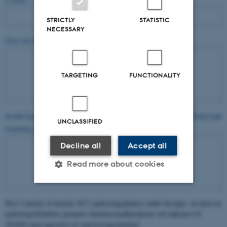
STRICTLY
STATISTIC
NECESSARY
Hvor har du hørt om tilbuddet?
TARGETING
FUNCTIONALITY
Andet (specifikke ønsker, transport information, ønskes engelsksproget
UNCLASSIFIED
foredrag, osv.)
Decline all
Accept all
Read more about cookies
Hvis I ønsker at benytte AU's parkeringspladser under besøget, så opret en
Strictly necessary
Statistic
parkeringstilladelse gennem studentermedhjælperne ved ankomst til
Targeting
Functionality
iNANO med angivelse af registreringsnummer