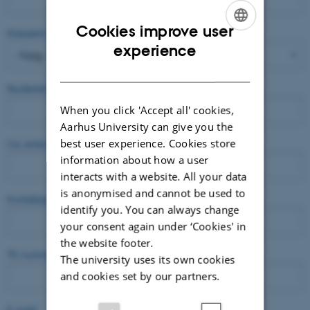
Cookies improve user
Klassetrin (vælg)
*
ENGLISH
experience
DANISH
Studieretning (for gymnasier)
When you click 'Accept all' cookies,
Aarhus University can give you the
best user experience. Cookies store
Ca. antal elever + antal lærere
*
information about how a user
interacts with a website. All your data
is anonymised and cannot be used to
Kontaktperson
*
identify you. You can always change
your consent again under ‘Cookies' in
the website footer.
Tlf. nummer
The university uses its own cookies
and cookies set by our partners.
E-mail
*