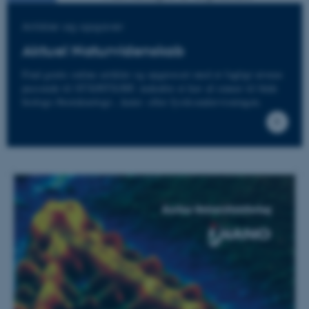
Artikler og opgaver
Aktuel Naturvidenskab
Find gratis online artikler og opgavesæt med et fagligt niveau
passende til STX/HTX/HF, indenfor et hav af emner til både
biologi-/bioteknologi-, kemi- eller fysik-undervisningen.