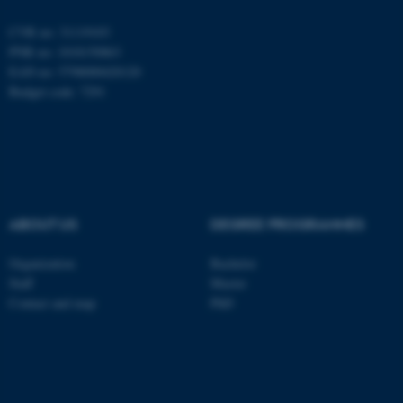
CVR no: 31119103
JSESSIONID
Oracle Corporation
PNR no: 1018150863
.au.dk
EAN no: 5798000420120
Budget code: 7291
ARRAffinity
Microsoft Corporation
.mitstudie.au.dk
ABOUT US
DEGREE PROGRAMMES
Organization
Bachelor
Staff
Master
Contact and map
PhD
esctx
Microsoft Corporation