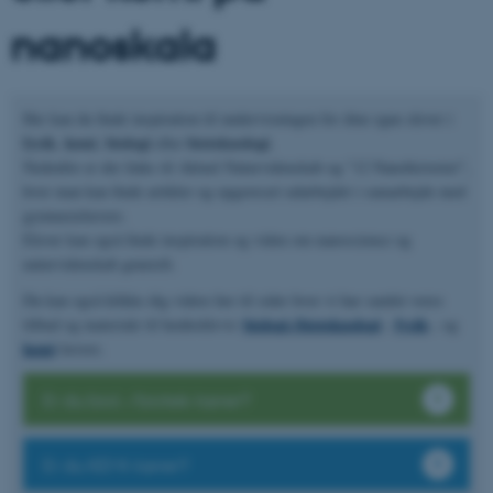
nanoskala
Her kan du finde inspiration til undervisningen for dine egne elever i
fysik
kemi
biologi
bioteknologi
,
,
eller
.
Nedenfor er der links til Aktuel Naturvidenskab og "12 Nanohistorier",
hvor man kan finde artikler og opgavesæt udarbejdet i samarbejde med
gymnasielærere.
Elever kan også finde inspiration og viden om nanoscience og
naturvidenskab generelt.
Du kan også klikke dig videre her til sider hvor vi har samlet vores
biologi-/bioteknologi
fysik
tilbud og materiale til henholdsvis
-,
-, og
kemi
-lærere.
Er du biol.-/biotek-lærer?
Er du KEMI-lærer?