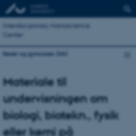
Interdisciplinary Nanoscience
Center
Skoler og gymnasier (DK)
Materiale til
undervisningen om
biologi, biotekn., fysik
eller kemi på