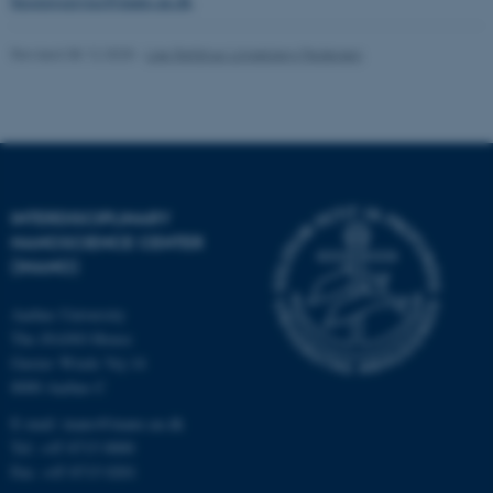
besoegsservice@inano.au.dk
.
Revised 08.12.2025
-
Lise Refstrup Linnebjerg Pedersen
INTERDISCIPLINARY
NANOSCIENCE CENTER
(INANO)
Aarhus University
ASP.NET_SessionId
Microsoft Corporation
.au.dk
The iNANO House
Gustav Wieds Vej 14
8000 Aarhus C
E-mail: inano@inano.au.dk
Tel: +45 8715 0000
Fax: +45 8715 0201